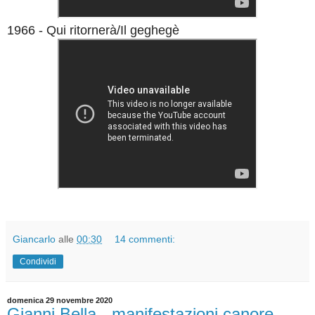
1966 - Qui ritornerà/Il geghegè
Giancarlo
alle
00:30
14 commenti:
Condividi
domenica 29 novembre 2020
Gianni Bella - manifestazioni canore